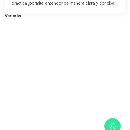
practica ,permite entender de manera clara y concisa
todo aquello que es importante y requerido; para la
gestión de riesgos para la cadena de suministro en
Ver más
cualquier tipo de organización y así mismo nos brinda
herramientas e información adicional que pueden ser
utilizadas de manera adecuada.