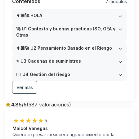
Contenidos
7 módulos
👩🏾‍🚀 HOLA
🚀 U1 Contexto y buenas prácticas ISO, OEA y
Otras
👩🏾‍🚀 U2 Pensamiento Basado en el Riesgo
⭐ U3 Cadenas de suministros
👉🏽 U4 Gestión del riesgo
Ver más
4.85
/5
(
587
valoraciones
)
5
Maicol Vanegas
Quiero expresar mi sincero agradecimiento por la