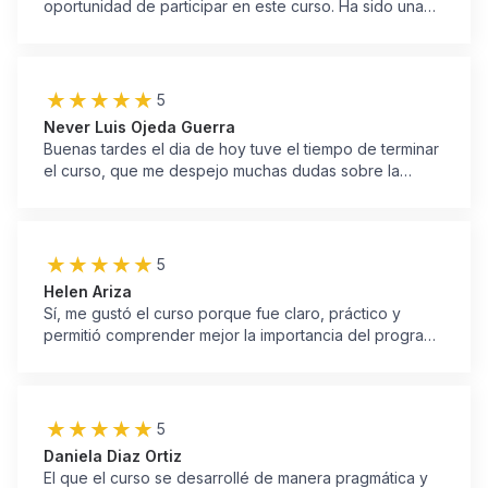
oportunidad de participar en este curso. Ha sido una
experiencia increíble y estoy encantado de decir que
cumplió todas mis expectativas y más. El docente
demostró un excelente manejo del tema, lo que hizo
que el aprendizaje fuera aún más enriquecedor. Estoy
5
realmente satisfecho con todo lo que he ap
Never Luis Ojeda Guerra
Buenas tardes el dia de hoy tuve el tiempo de terminar
el curso, que me despejo muchas dudas sobre la
valoración y el análisis del riesgo, donde el tutor fue
muy claro y prácticos en las explicaciones la cual
facilitó mi entendimiento los videos fueron muy claros,
bien explicados, muchas gracias Leonardo por
5
ayudarme a mi formación para ser mejor.
Helen Ariza
Sí, me gustó el curso porque fue claro, práctico y
permitió comprender mejor la importancia del programa
OEA y de la gestión de riesgos en la cadena de
suministro. Los contenidos fueron útiles para identificar
amenazas, prevenir situaciones que puedan afectar a
las empresas y conocer los beneficios de implementar
5
buenas prácticas de seguridad.
Daniela Diaz Ortiz
El que el curso se desarrollé de manera pragmática y